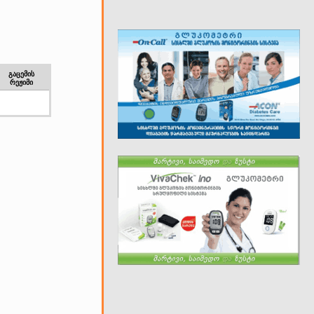
გაცემის
რეჟიმი