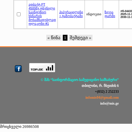
ადბაქტ PT
4500მგ ფხვნილი
#რ-0443
საინფუზიო
პიპერაცილინი
ზიევა
ინდოეთი
2025-11-1
ხსნარის
+ ტაზობაქტამი
ფარმი
2030-11-
მოსამზადებლად
ფლაკონი #1
« წინა
1
შემდეგი »
© შპს “საინფორმაციო-სამედიცინო სამსახური”
თბილისი, რ. ჩხეიძის 6
+(032) 2 252233
infomis04@gmail.com
info@mis.ge
მრიცხველი 26986508