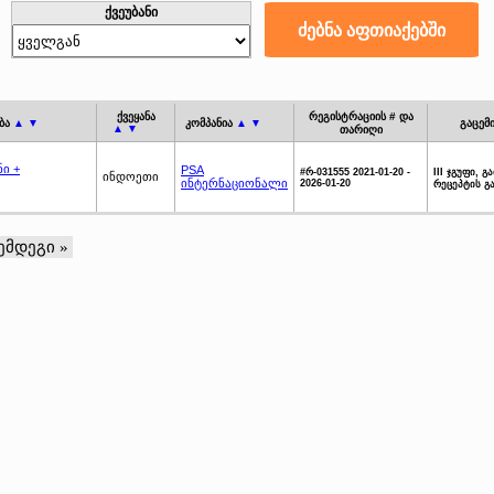
ქვეუბანი
ქვეყანა
რეგისტრაციის # და
ბა
▲ ▼
კომპანია
▲ ▼
გაცემი
▲ ▼
თარიღი
ი +
PSA
#რ-031555 2021-01-20 -
III ჯგუფი, გ
ინდოეთი
ინტერნაციონალი
2026-01-20
რეცეპტის გ
ემდეგი »