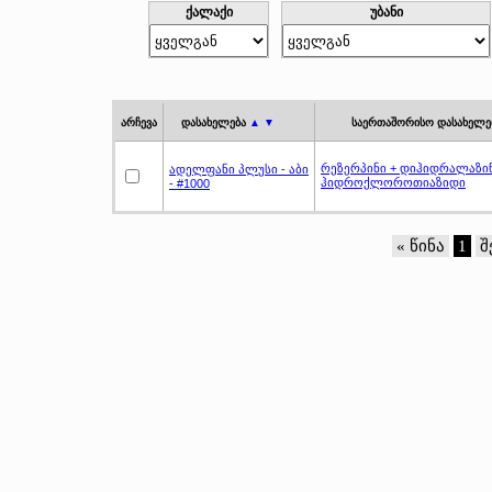
ქალაქი
უბანი
არჩევა
დასახელება
▲ ▼
საერთაშორისო დასახელე
რეზერპინი + დიჰიდრალაზინ
ადელფანი პლუსი - აბი
ჰიდროქლოროთიაზიდი
- #1000
« წინა
1
შ