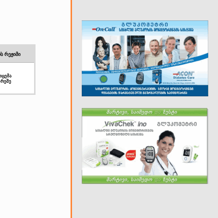
ს რეჟიმი
აიცემა
არეშე