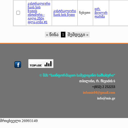
ავსტრალიური
ჩაის ხის
დრ.
ზეთის
ავსტრალიური
ჩეხეთი
მიულერ
ინტიმური -
ჩაის ხის ზეთი
ფარმა
გელი 250გ
ფლაკონი #1
« წინა
1
შემდეგი »
© შპს “საინფორმაციო-სამედიცინო სამსახური”
თბილისი, რ. ჩხეიძის 6
+(032) 2 252233
infomis04@gmail.com
info@mis.ge
მრიცხველი 26993149