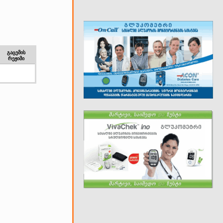
გაცემის
რეჟიმი