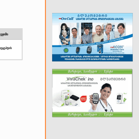
ეჟიმი
 რეცეპტის