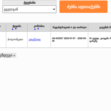
ქვეუბანი
ა
ქვეყანა
კომპანია
რეგისტრაციის # და თარიღი
გაცემის რ
▲ ▼
▲ ▼
#რ-043527 2025-07-07 - 2026-09-
III ჯგუფი, გაიცემა
პოლონეთი
ადამედი
26
გარეშე
ემდეგი »