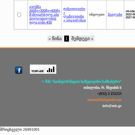
ავონზა
ტენოფოვირი
300მგ+300მგ+400მგ
#რ-036
+
შემოგარსული აბი
ინდოეთი
მაილანი
2022-08
ლამივუდინი
2027-0
პოლიეთილენის
+ ეფავირენცი
ფლაკონი #30
« წინა
1
შემდეგი »
© შპს “საინფორმაციო-სამედიცინო სამსახური”
თბილისი, რ. ჩხეიძის 6
+(032) 2 252233
infomis04@gmail.com
info@mis.ge
მრიცხველი 26991091