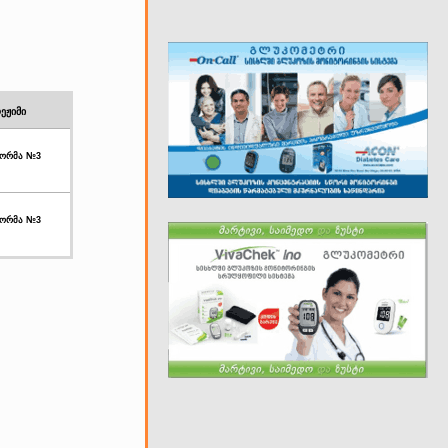
ეჟიმი
 ფორმა №3
 ფორმა №3