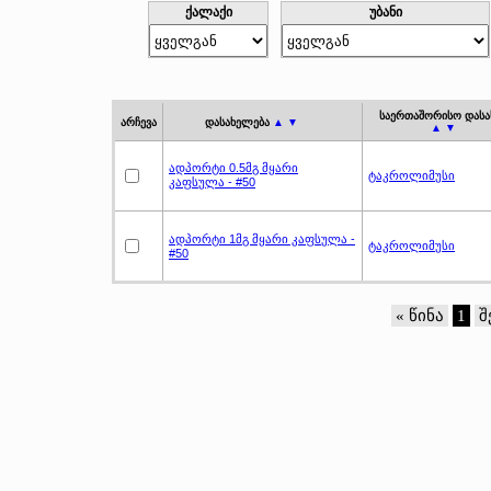
ქალაქი
უბანი
საერთაშორისო დასა
არჩევა
დასახელება
▲ ▼
▲ ▼
ადპორტი 0.5მგ მყარი
ტაკროლიმუსი
კაფსულა - #50
ადპორტი 1მგ მყარი კაფსულა -
ტაკროლიმუსი
#50
« წინა
1
შ