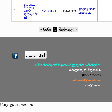
აევიტი -
სიროფი
ფიტოფარმა,
150მლ
N/A [აევიტი]
თურქეთი
თურქეთი
ფლაკონი
#1
« წინა
1
შემდეგი »
© შპს “საინფორმაციო-სამედიცინო სამსახური”
თბილისი, რ. ჩხეიძის 6
+(032) 2 252233
infomis04@gmail.com
info@mis.ge
მრიცხველი 26990976