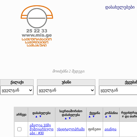
დასახელებები
მოიძებნა 2 შედეგი.
ქალაქი
უბანი
ქვეუბა
საერთაშორისო
რეგისტრა
დასახელება
ქვეყანა
კომპანია
არჩევა
დასახელება
▲ ▼
▲ ▼
▲ ▼
# და თარ
▲ ▼
ამალეა 10მგ
შემოგარსული
ესციტალოპრამი
ფინეთი
აიანდა
აბი - #30