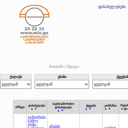
დასახელებები
მოიძებნა 2 შედეგი.
ქალაქი
უბანი
ქვეუბა
საერთაშორისო
რეგი
დასახელება
ქვეყანა
კომპანია
არჩევა
დასახელება
▲ ▼
▲ ▼
▲ ▼
# და
▲ ▼
ვაქსიგრიპი
0.5მლ/
დოზა
გრიპის
ავენტის
საინექციო