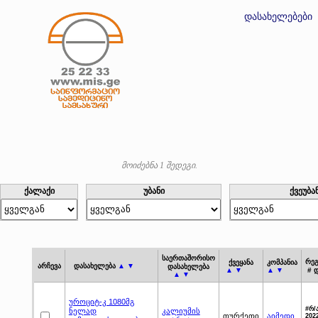
დასახელებები
მოიძებნა 1 შედეგი.
ქალაქი
უბანი
ქვეუბა
საერთაშორისო
რეგ
ქვეყანა
კომპანია
არჩევა
დასახელება
▲ ▼
დასახელება
▲ ▼
▲ ▼
# 
▲ ▼
უროციტ-კ 1080მგ
#რ/
ნელად
კალიუმის
თურქეთი
აიმედი
2022