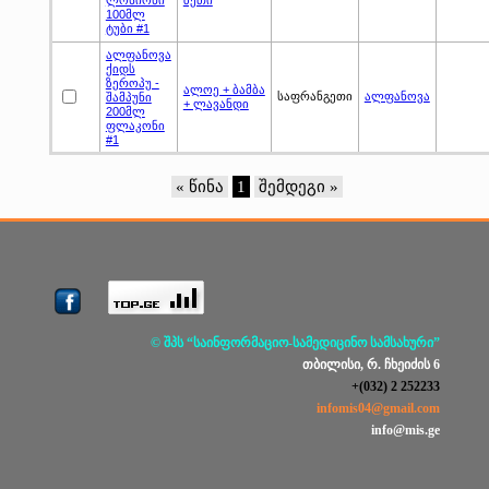
100მლ
ტუბი #1
ალფანოვა
ქიდს
ზეროპუ -
ალოე + ბამბა
საფრანგეთი
ალფანოვა
შამპუნი
+ ლავანდი
200მლ
ფლაკონი
#1
« წინა
1
შემდეგი »
© შპს “საინფორმაციო-სამედიცინო სამსახური”
თბილისი, რ. ჩხეიძის 6
+(032) 2 252233
infomis04@gmail.com
info@mis.ge