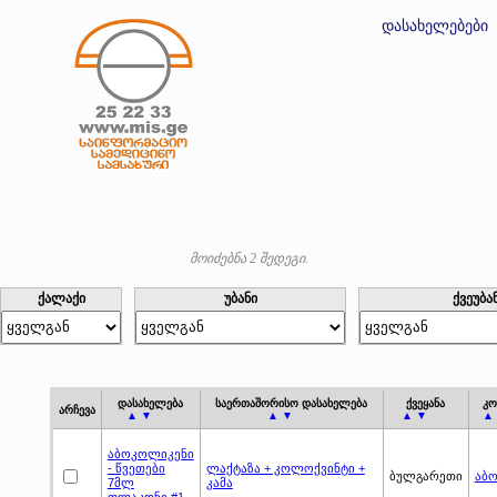
დასახელებები
მოიძებნა 2 შედეგი.
ქალაქი
უბანი
ქვეუბა
დასახელება
საერთაშორისო დასახელება
ქვეყანა
კო
არჩევა
▲ ▼
▲ ▼
▲ ▼
▲
აბოკოლიკენი
- წვეთები
ლაქტაზა + კოლოქვინტი +
ბულგარეთი
აბ
7მლ
კამა
ფლაკონი #1