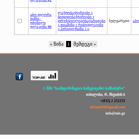
ლაქტობაქტერიები +
აბო ფლორა
ბიფიდობაქტერიები +
ბიმბი -
ფრუქტოოლიგოსაქარიდები
ბულგარეთი
აბ
ფხვნილი
+ თიამინი + რიბოფლავინი
ფლაკონი #6
+ პირიდოქსინი + ც
« წინა
1
შემდეგი »
© შპს “საინფორმაციო-სამედიცინო სამსახური”
თბილისი, რ. ჩხეიძის 6
+(032) 2 252233
infomis04@gmail.com
info@mis.ge