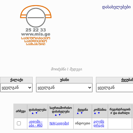
დასახელებები
მოიძებნა 1 შედეგი.
ქალაქი
უბანი
ქვეუბა
საერთაშორისო
რეგისტრაციის
დასახელება
ქვეყანა
კომპანია
არჩევა
დასახელება
▲ ▼
▲ ▼
▲ ▼
# და თარიღი
▲ ▼
კიდემი -
ალენს
N/A [კიდემი]
ინდოეთი
აბი - #60
დრაგს