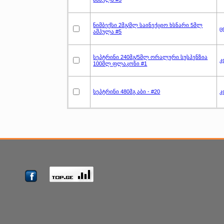
ნიმბექსი 2მგ/მლ საინექციო ხსნარი 5მლ
ც
ამპულა #5
სეპტრინი 240მგ/5მლ ორალური სუსპენზია
კ
100მლ ფლაკონი #1
სეპტრინი 480მგ აბი - #20
კ