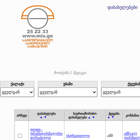
დასახელებები
მოიძებნა 5 შედეგი.
ქალაქი
უბანი
ქვეუბა
დასახელება
საერთაშორისო
ქვეყანა
არჩევა
კომპანია
▲ ▼
▲ ▼
დასახელება
▲ ▼
დოთი -
ტრანსდერმალური
ამნეალ
ესტრადიოლი
აშშ
თერაპიული
ფარმაცე