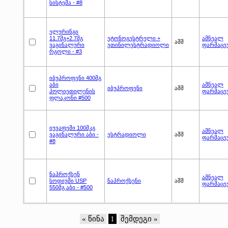
სისტემა - #8
ელურინგი
11.7მგ+2.7მგ
ეტონოგესტრელი +
ამნეალ
აშშ
ვაგინალური
ეთინილესტრადიოლი
ფარმაცე
რგოლი - #3
იბუპროფენი 400მგ
აბი
ამნეალ
იბუპროფენი
აშშ
პოლიეთილენის
ფარმაცე
ფლაკონი #500
იუვაფემი 100მკგ
ამნეალ
ვაგინალური აბი -
ესტრადიოლი
აშშ
ფარმაცე
#8
ნაპროქსენ
ამნეალ
სოდიუმი USP
ნაპროქსენი
აშშ
ფარმაცე
550მგ აბი - #500
« წინა
1
შემდეგი »