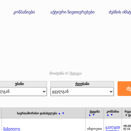
კომპანიები
აქტიური ნივთიერებები
ძებნის ინს
მოიძებნა 43 შედეგი.
უბანი
ქვეუბანი
ქვეყანა
კომპანია
რეგ
საერთაშორისო დასახელება
▲ ▼
▲ ▼
▲ ▼
# დ
#რ-03
აკულაიფ
მანიტოლი
ინდოეთი
07-13 
ჰელსქეა