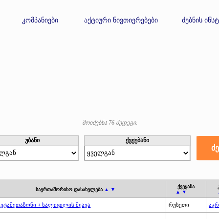
კომპანიები
აქტიური ნივთიერებები
ძებნის ინს
მოიძებნა 76 შედეგი.
უბანი
ქვეუბანი
ქვეყანა
საერთაშორისო დასახელება
▲ ▼
▲ ▼
ბეტამეთაზონი + სალიცილის მჟავა
რუსეთი
აკრ